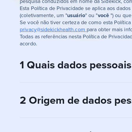
pesquisa conduzidos em nome da Sidekick, com
Esta Política de Privacidade se aplica aos dado
(coletivamente, um "
usuário
" ou "
você
") ou que
Se você não tiver certeza de como esta Polític
privacy@sidekickhealth.com
para obter mais in
Todas as referências nesta Política de Privacida
acordo.
1 Quais dados pessoais
Coletamos e mantemos diferentes tipos de 
2 Origem de dados pes
coletados e processados em diferentes usu
usuário é participante de um projeto de pe
1.1 Criação de uma conta no apli
What’s a Rich Text element?
Para poder usar o aplicativo, os(as) usuár