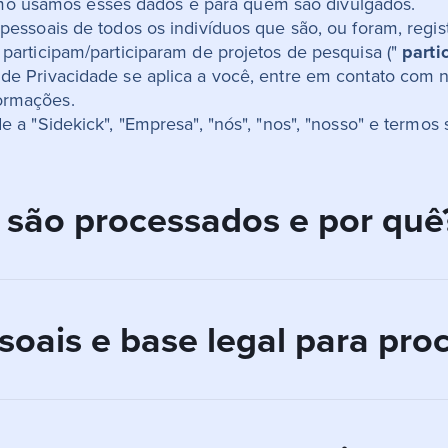
o usamos esses dados e para quem são divulgados.
s pessoais de todos os indivíduos que são, ou foram, regi
 participam/participaram de projetos de pesquisa ("
parti
a de Privacidade se aplica a você, entre em contato com
formações.
de a "Sidekick", "Empresa", "nós", "nos", "nosso" e term
 são processados e por quê
dados pessoais sobre os usuários do Aplicativo e os par
soais e base legal para pr
ários e participantes, dependendo de quais recursos do 
squisa ou não.
cativo
ios(as) devem criar uma conta fornecendo certas informaç