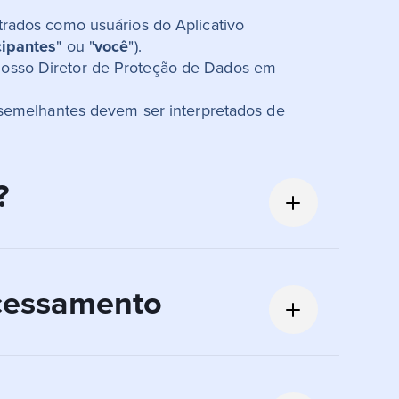
strados como usuários do Aplicativo
cipantes
" ou "
você
").
 nosso Diretor de Proteção de Dados em
os semelhantes devem ser interpretados de
?
ticipantes. Dados diferentes podem ser
ocessamento
Aplicativo cada usuário decide usar ou se um
ões. Os(as) usuários(as) podem criar uma conta